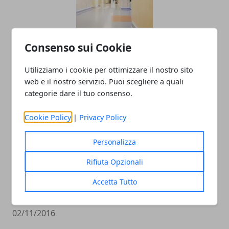
Consenso sui Cookie
Edilizia sanitaria, novità dalla
Lombardia alla Calabria
Utilizziamo i cookie per ottimizzare il nostro sito
web e il nostro servizio. Puoi scegliere a quali
23/04/2018
categorie dare il tuo consenso.
Cookie Policy
|
Privacy Policy
Personalizza
Rifiuta Opzionali
Accetta Tutto
Posa di pavimenti in legno
02/11/2016