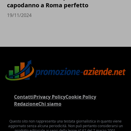
capodanno a Roma perfetto
19/11/2024
Contatti
Privacy Policy
Cookie Policy
Redazione
Chi siamo
Questo sito non rappresenta una testata giornalistica in quanto viene
aggiornato senza alcuna periodicità. Non può pertanto considerarsi un
prodotto editoriale ai sensi della legge n° 62 del 7 marzo 2001.