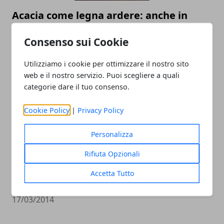
Acacia come legna ardere: anche in
Emilia Romagna una valida alternativa
Consenso sui Cookie
30/06/2014
Utilizziamo i cookie per ottimizzare il nostro sito
web e il nostro servizio. Puoi scegliere a quali
categorie dare il tuo consenso.
Cookie Policy
|
Privacy Policy
Personalizza
BioSPR, l’innovativa tecnologia a
Rifiuta Opzionali
cavitazione controllata per il
Accetta Tutto
pretrattamento di qualsiasi biomassa
17/03/2014