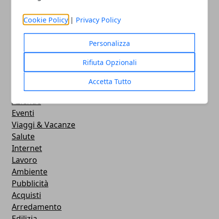
matrimoni
09/03/2015
Cookie Policy
|
Privacy Policy
Personalizza
Rifiuta Opzionali
Accetta Tutto
CATEGORIE
Aziende
Eventi
Viaggi & Vacanze
Salute
Internet
Lavoro
Ambiente
Pubblicità
Acquisti
Arredamento
Edilizia