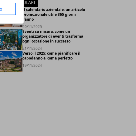
TICOLI POPOLARI
to
Il calendario aziendale: un articolo
promozionale utile 365 giorni
l'anno
20/11/2025
Eventi su misura: come un
organizzatore di eventi trasforma
ogni occasione in successo
21/11/2024
Verso il 2025: come pianificare il
capodanno a Roma perfetto
19/11/2024