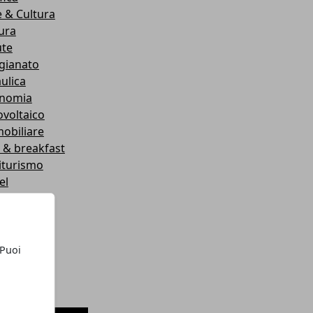
e & Cultura
tura
ute
igianato
ulica
nomia
ovoltaico
obiliare
 & breakfast
iturismo
el
ustria
ismo
e Vacanza
otica
 Puoi
ury
lezza
eless