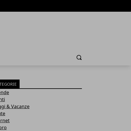
Cerca
TEGORIE
ende
nti
ggi & Vacanze
ute
ernet
oro