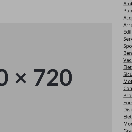
Amb
Pub
Acq
Arr
Edil
Serv
Spo
Ben
Vac
Ele
Sic
Mot
Com
Pro
Ene
Dis
Elet
Mo
Gra