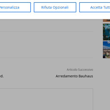
AR
Personalizza
Rifiuta Opzionali
Accetta Tut
Articolo Successivo
ed.
Arredamento Bauhaus