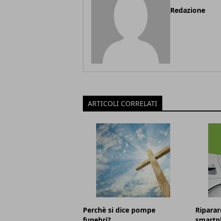
Redazione
ARTICOLI CORRELATI
Perchè si dice pompe
Riparare
funebri?
smartp