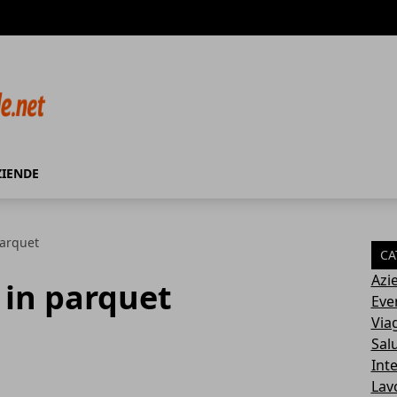
ZIENDE
parquet
CA
Azi
 in parquet
Eve
Via
Sal
Int
Lav