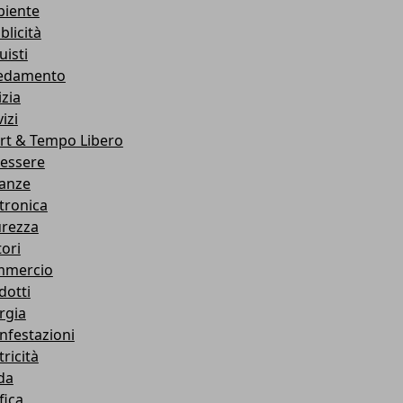
iente
blicità
uisti
edamento
izia
izi
rt & Tempo Libero
essere
anze
ttronica
urezza
ori
mercio
dotti
rgia
infestazioni
tricità
da
fica