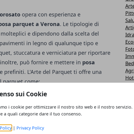
Art
Pit
orosato
opera con esperienza e
Sal
posa parquet a Verona
. Le tipologie di
Art
molteplici e dipendono dalla scelta del
Idra
Eco
pavimenti in legno di qualunque tipo e
Fot
rquet
, stuccatura e verniciatura per riportare
Imm
 inoltre, può fornire e mettere in
posa
Bed
Agr
e prefiniti. L'Arte del Parquet ti offre una
Hot
del parquet come:
Ind
Tur
enso sui Cookie
Cas
Dom
amo i cookie per ottimizzare il nostro sito web e il nostro servizio.
Lux
re a quali categorie dare il tuo consenso.
Bel
Wir
Policy
|
Privacy Policy