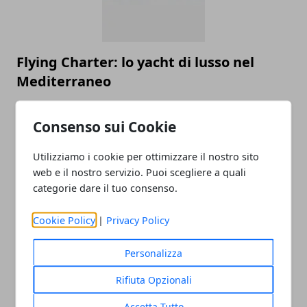
Flying Charter: lo yacht di lusso nel
Mediterraneo
27/05/2008
Consenso sui Cookie
Utilizziamo i cookie per ottimizzare il nostro sito
web e il nostro servizio. Puoi scegliere a quali
categorie dare il tuo consenso.
CATEGORIE
Aziende
Cookie Policy
|
Privacy Policy
Eventi
Viaggi & Vacanze
Personalizza
Salute
Rifiuta Opzionali
Internet
Lavoro
Accetta Tutto