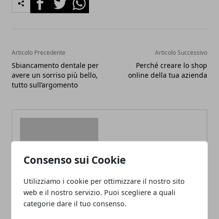
Articolo Precedente
Articolo Successivo
Sbiancamento dentale per
Perché creare lo shop
avere un sorriso più bello,
online della tua azienda
tutto sull’argomento
Consenso sui Cookie
Redazione
Utilizziamo i cookie per ottimizzare il nostro sito
web e il nostro servizio. Puoi scegliere a quali
categorie dare il tuo consenso.