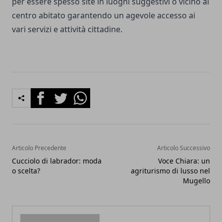
per essere spesso site in luoghi suggestivi o vicino al
centro abitato garantendo un agevole accesso ai
vari servizi e attività cittadine.
Facebook
Twitter
Whatsapp
Articolo Precedente
Articolo Successivo
Cucciolo di labrador: moda
Voce Chiara: un
o scelta?
agriturismo di lusso nel
Mugello