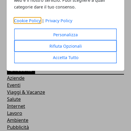
web e il nostro servizio. Puoi scegliere a quali
categorie dare il tuo consenso.
Leukos: appartamenti e case vacanze in
Salento
Cookie Policy
|
Privacy Policy
14/12/2010
Personalizza
Rifiuta Opzionali
Accetta Tutto
CATEGORIE
Aziende
Eventi
Viaggi & Vacanze
Salute
Internet
Lavoro
Ambiente
Pubblicità