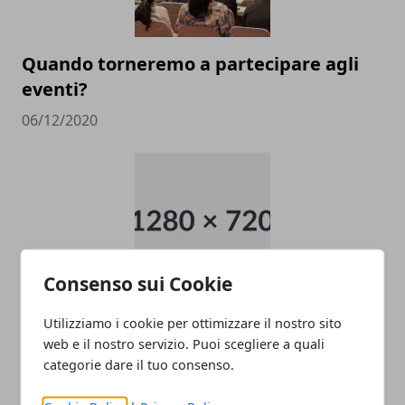
Quando torneremo a partecipare agli
eventi?
06/12/2020
Consenso sui Cookie
Dove trovare Frasi per auguri di
Utilizziamo i cookie per ottimizzare il nostro sito
matrimonio
web e il nostro servizio. Puoi scegliere a quali
categorie dare il tuo consenso.
11/07/2011