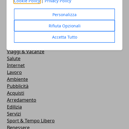
Cookie Policy
|
Privacy Policy
Personalizza
Rifiuta Opzionali
CATEGORIE
Accetta Tutto
Aziende
Eventi
Viaggi & Vacanze
Salute
Internet
Lavoro
Ambiente
Pubblicità
Acquisti
Arredamento
Edilizia
Servizi
Sport & Tempo Libero
Benessere