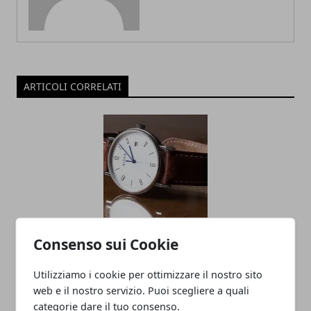
ARTICOLI CORRELATI
Orologi antichi: ecco come orientarsi in
Consenso sui Cookie
fase di scelta
Utilizziamo i cookie per ottimizzare il nostro sito
03/05/2020
web e il nostro servizio. Puoi scegliere a quali
categorie dare il tuo consenso.