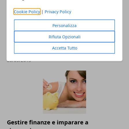
Cookie Policy
|
Privacy Policy
Personalizza
Rifiuta Opzionali
Accetta Tutto
Ottica Barbi: la qualità nella tua vista!
30/09/2015
Gestire finanze e imparare a