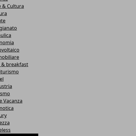
e & Cultura
tura
ute
igianato
ulica
nomia
ovoltaico
obiliare
 & breakfast
iturismo
el
ustria
ismo
e Vacanza
otica
ury
lezza
eless