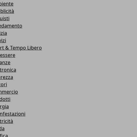
iente
blicità
uisti
edamento
izia
izi
rt & Tempo Libero
essere
anze
ttronica
urezza
ori
mercio
dotti
rgia
infestazioni
tricità
da
fica