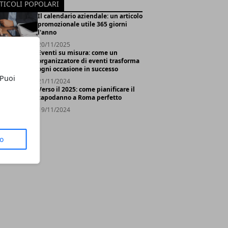
TICOLI POPOLARI
Il calendario aziendale: un articolo
promozionale utile 365 giorni
l'anno
20/11/2025
Eventi su misura: come un
organizzatore di eventi trasforma
ogni occasione in successo
 Puoi
21/11/2024
Verso il 2025: come pianificare il
capodanno a Roma perfetto
19/11/2024
to