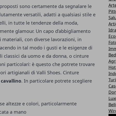
Art
i proposti sono certamente da segnalare le
Pit
lutamente versatili, adatti a qualsiasi stile e
Sal
lli, in tutte le tendenze della moda,
Art
Idra
tamente glamour.
Un capo d’abbigliamento
Eco
 materiali, con diverse lavorazioni, in
Fot
facendo in tal modo i gusti e le esigenze di
Imm
Bed
lli classici da uomo e da donna, o
cinture
Agr
oni particolari: è questo che potrete trovare
Hot
ri artigianali di Valli Shoes. Cinture
Ind
Tur
,
cavallino
. In particolare potrete scegliere
Cas
Dom
Lux
se altezze e colori, particolarmente
Bel
Wir
ticata a mano