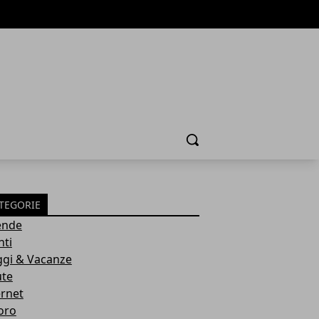
Cerca
TEGORIE
ende
nti
ggi & Vacanze
ute
ernet
oro