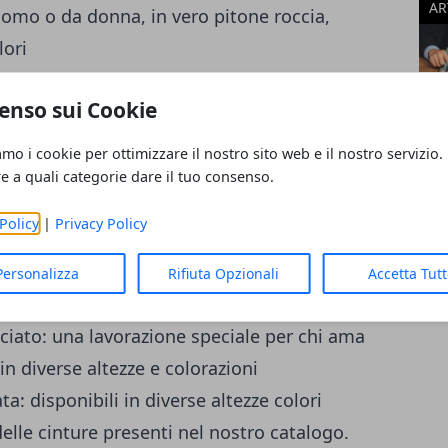
AR
 uomo o da donna, in vero pitone roccia,
lori
n diverse altezze e con diverse lavorazioni,
enso sui Cookie
olore o in versione lavata
: raffinate e sempre attuali, anch’esse
amo i cookie per ottimizzare il nostro sito web e il nostro servizio.
odelli, disponibili anche in versione cognac
re a quali categorie dare il tuo consenso.
ancese
: queste pregiate cinture sono
Policy
|
Privacy Policy
nero, anch’esse in diverse altezze
orate con diversi materiali e con diversi
Personalizza
Rifiuta Opzionali
Accetta Tut
ecciato: una lavorazione speciale per chi ama
 in diverse altezze e colorazioni
ata: disponibili in diverse altezze colori
elle cinture presenti nel nostro catalogo.