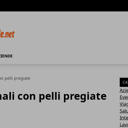
ZIENDE
on pelli pregiate
CA
Azi
ali con pelli pregiate
Eve
Via
Sal
Int
Lav