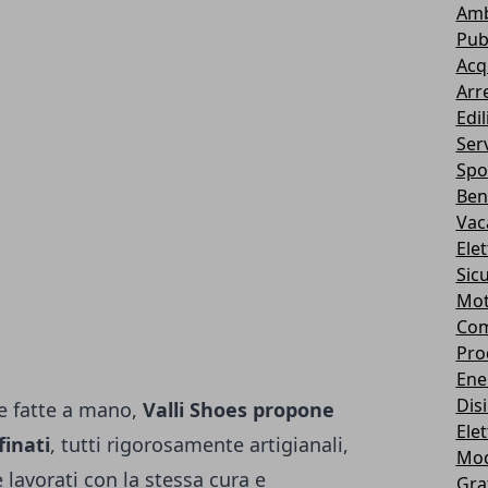
Amb
Pub
Acq
Arr
Edil
Serv
Spo
Ben
Vac
Ele
Sic
Mot
Com
Pro
Ene
Dis
e fatte a mano
,
Valli Shoes propone
Elet
finati
, tutti rigorosamente artigianali,
Mo
e lavorati con la stessa cura e
Gra